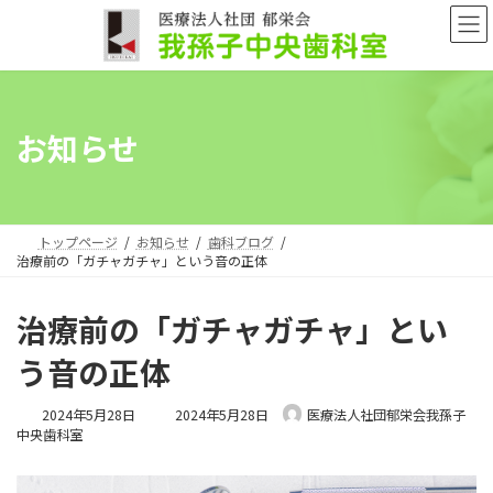
コ
ナ
ン
ビ
テ
ゲ
ン
ー
ツ
シ
へ
ョ
お知らせ
ス
ン
キ
に
ッ
移
プ
動
トップページ
お知らせ
歯科ブログ
治療前の「ガチャガチャ」という音の正体
治療前の「ガチャガチャ」とい
う音の正体
最
2024年5月28日
2024年5月28日
医療法人社団郁栄会我孫子
終
中央歯科室
更
新
日