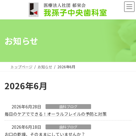
コ
ナ
ン
ビ
テ
ゲ
ン
ー
ツ
シ
へ
ョ
お知らせ
ス
ン
キ
に
ッ
移
プ
動
トップページ
お知らせ
2026年6月
2026年6月
2026年6月28日
歯科ブログ
毎日のケアでできる！オーラルフレイルの予防と対策
2026年6月18日
歯科ブログ
お口の乾燥、そのままにしていませんか？