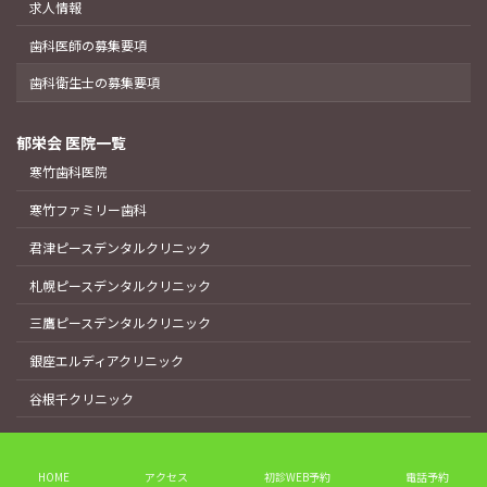
求人情報
歯科医師の募集要項
歯科衛生士の募集要項
郁栄会 医院一覧
寒竹歯科医院
寒竹ファミリー歯科
君津ピースデンタルクリニック
札幌ピースデンタルクリニック
三鷹ピースデンタルクリニック
銀座エルディアクリニック
谷根千クリニック
Copyright © 我孫子中央歯科室｜我孫子駅より徒歩1分の歯医者 All Rights
Reserved.
HOME
アクセス
初診WEB予約
電話予約