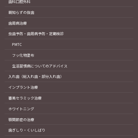
歯科口腔外科
親知らずの抜歯
歯周病治療
虫歯予防・歯周病予防・定期検診
PMTC
フッ化物塗布
生活習慣病についてのアドバイス
入れ歯（総入れ歯・部分入れ歯）
インプラント治療
審美セラミック治療
ホワイトニング
顎関節症の治療
歯ぎしり・くいしばり