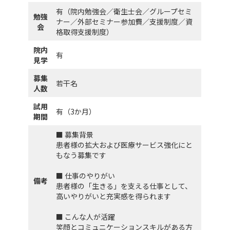
有（院内勉強会／衛生士会／グループセミ
勉強
ナー／外部セミナー参加費／支援制度／資
会
格取得支援制度）
院内
有
見学
募集
若干名
人数
試用
有（3か月）
期間
■ 募集背景
患者様の拡大および医療サービス強化にと
もなう募集です
■ 仕事のやりがい
備考
患者様の「生きる」を支える仕事として、
高いやりがいと充実感を得られます
■ こんな人が活躍
笑顔とコミュニケーションスキルがある方