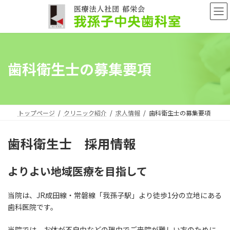
コ
ナ
ン
ビ
テ
ゲ
ン
ー
ツ
シ
へ
ョ
歯科衛生士の募集要項
ス
ン
キ
に
ッ
移
プ
動
トップページ
クリニック紹介
求人情報
歯科衛生士の募集要項
歯科衛生士 採用情報
よりよい地域医療を目指して
当院は、JR成田線・常磐線「我孫子駅」より徒歩1分の立地にある
歯科医院です。
当院では、お体が不自由などの理由でご来院が難しい方のために