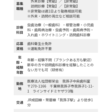
外来診療【常勤】／【非常勤】
募集
訪問診療【常勤】／【非常勤】
職種
※非常勤は週1日より勤務相談可能
※外来・訪問の両立など相談可能
虫歯治療（一般歯科）・根管治療・小児歯
診療
科・歯周病治療・虫歯予防・歯周病予防・
科目
入れ歯・ホワイトニング・訪問歯科診療
応募
歯科衛生士免許
資格
※運転免許不要
年
年齢・経験不問（ブランクある方も歓迎）
齢・
新卒の方や訪問歯科診療を経験したことの
経験
ない方でも可（研修有）
年数
医療法人社団郁栄会 我孫子中央歯科室
勤務
〒270-1166 千葉県我孫子市我孫子1-11-
地
1 ラインサイドミヤザワ3階
JR成田線・常磐線「我孫子駅」より徒歩1
交通
分