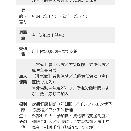
ル・年齢等を考慮のうえ決定します
昇
給・
昇給（年1回）・賞与（年2回）
賞与
退職
有（3年以上勤務）
金
交通
月上限50,000円まで支給
費
【常勤】雇用保険／労災保険／健康保険／
厚生年金保険
加入
【非常勤】労災保険／賠償責任保険（歯科
保険
医院で加入）
※非常勤は法定どおり、所定労働時間およ
び日数に応じて加入
福利
定期健康診断（年1回）／インフルエンザ予
厚
防接種／ワクチン接種
生・
外部セミナー参加費・資格取得支援制度／
その
退職金制度／制服貸与／労災補償／慶弔見
他
舞金／引越手当（規定により支給）