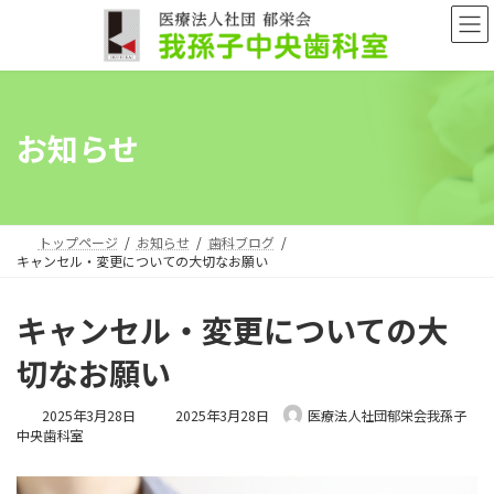
コ
ナ
ン
ビ
テ
ゲ
ン
ー
ツ
シ
へ
ョ
お知らせ
ス
ン
キ
に
ッ
移
プ
動
トップページ
お知らせ
歯科ブログ
キャンセル・変更についての大切なお願い
キャンセル・変更についての大
切なお願い
最
2025年3月28日
2025年3月28日
医療法人社団郁栄会我孫子
終
中央歯科室
更
新
日